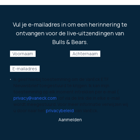
Vul je e-mailadres in om een herinnering te
ontvangen voor de live-uitzendingen van
Bulls & Bears.
Voornaam
Achternaam
E-mailadres
Ik geef hierbij toestemming om de VanEck ETF
Nieuwsbrief toegestuurd te krijgen. Ik kan mijn
toestemming op elk moment intrekken per e-mail (
privacy@vaneck.com
) of via de link die in elke e-mail
wordt meegestuurd. Voor meer informatie verwijzen wij
u door naar het
privacybeleid
van VanEck.
Aanmelden