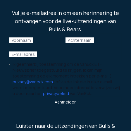
Vul je e-mailadres in om een herinnering te
ontvangen voor de live-uitzendingen van
Bulls & Bears.
Voornaam
Achternaam
E-mailadres
Ik geef hierbij toestemming om de VanEck ETF
Nieuwsbrief toegestuurd te krijgen. Ik kan mijn
toestemming op elk moment intrekken per e-mail (
privacy@vaneck.com
) of via de link die in elke e-mail
wordt meegestuurd. Voor meer informatie verwijzen wij
u door naar het
privacybeleid
van VanEck.
Aanmelden
Luister naar de uitzendingen van Bulls &